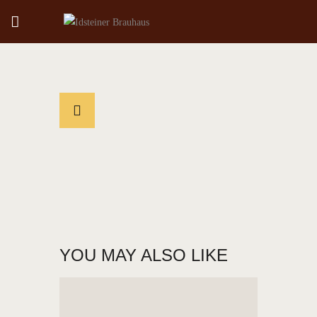
IDSTEINER BRAUHAUS
DAS BRAUHAUS IN IDSTEIN
HOME
ÜBER UNS
SPEISEKARTE
KONTAKT
AKTUELLES
RESERVIERUNG
YOU MAY ALSO LIKE